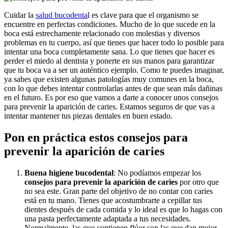
Cuidar la
salud bucodenta
l es clave para que el organismo se
encuentre en perfectas condiciones. Mucho de lo que sucede en la
boca está estrechamente relacionado con molestias y diversos
problemas en tu cuerpo, así que tienes que hacer todo lo posible para
intentar una boca completamente sana. Lo que tienes que hacer es
perder el miedo al dentista y ponerte en sus manos para garantizar
que tu boca va a ser un auténtico ejemplo. Como te puedes imaginar,
ya sabes que existen algunas patologías muy comunes en la boca,
con lo que debes intentar controlarlas antes de que sean más dañinas
en el futuro. Es por eso que vamos a darte a conocer unos consejos
para prevenir la aparición de caries. Estamos seguros de que vas a
intentar mantener tus piezas dentales en buen estado.
Pon en práctica estos consejos para
prevenir la aparición de caries
Buena higiene bucodental
: No podíamos empezar los
consejos para prevenir la aparición de caries
por otro que
no sea este. Gran parte del objetivo de no contar con caries
está en tu mano. Tienes que acostumbrarte a cepillar tus
dientes después de cada comida y lo ideal es que lo hagas con
una pasta perfectamente adaptada a tus necesidades.
Normalmente, las que contienen flúor son las que dan mejor