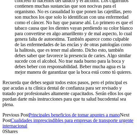
concreto lo hacemos del tabaco y el alcohol. Los cigarrillos
contienen muchas sustancias que son nocivas para el
organismo. No es casualidad lo que ponen las cajetillas, pero
son muchos los que solo lo identifican con una enfermedad
como el cáncer. No hay que pararse ahí. Lo primero es que el
tabaco causa que los dientes vayan perdiendo su color blanco
para convertirse en algo amarillento y de mal aspecto, lo cual
genera falta de autoestima. También aparece como culpable
de las enfermedades de las encías y de otras patologías como
la halitosis, que es tener mal aliento. Dicho esto, también
debes saber que favorece la presencia de caries. Algo similar
sucede con el alcohol. No trae nada bueno para la boca y
debes beber con responsabilidad. Beber mucha agua es la
mejor manera de garantizar que la boca está como tú quieres.
Recuerda que debes seguir todos estos pasos, pero el principal es
que acudas a tu clínica dental de confianza para ser revisado y
tratado por profesionales altamente capacitados. Serán ellos los que
puedan darte más instrucciones para que tu salud bucodental sea
plena.
Previous Post
Principales beneficios de tomar apuntes a mano
Next
Post
Cualidades imprescindibles para empresas de transporte urgente
internacional
0
Shares