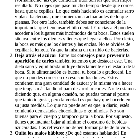
resultado. No dejes que pase mucho tiempo desde que comes
hasta que te cepillas. Lo que estás haciendo es acumular sarro
y placa bacteriana, que comienzan a actuar antes de lo que
piensas. Por otro lado, también debes ser consciente de la
importancia que tiene usar el hilo dental. Gracias a él puedes
acceder a los lugares más incómodos de tu boca. Estos suelen
situarse entre los dientes y tienes que llegar a ellos. Por cierto,
la boca es más que los dientes y las encías. No te olvides de
cepillar la lengua. Ya que la misma en un nido de bacterias.
Deja atrás el azúcar
: Entre los
consejos para prevenir la
aparición de caries
también tenemos que destacar este. Una
dieta sana y equilibrada influye directamente en el estado de la
boca. Si tu alimentación es buena, tu boca lo agradecerá. Lo
que no puedes comer en exceso son los dulces. Estos
contienen una gran cantidad de azúcar y la misma va a hacer
que tengas más facilidad para desarrollar caries. No te estamos
diciendo que, en alguna ocasión, no puedas tomar el postre
que tanto te gusta, pero la verdad es que hay que hacerlo en
su justa medida. Lo que no puede ser es que, a diario, estés
comiendo demasiadas chocolatinas o gominolas. No son
buenas para el cuerpo y tampoco para la boca. Por supuesto,
tienes que intentar bajar al mínimo el consumo de bebidas
azucaradas. Los refrescos no deben formar parte de tu vida.
Quita los malos hábitos
: ¿De qué estamos hablando? En