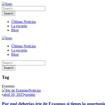
Últimas Noticias
La escuela
Blog
Últimas Noticias
La escuela
Blog
Tag
Erasmus
Noticias
•
abril 29, 2025
•
positio
Por qué deberías irte de Erasmus si tienes la oportuni